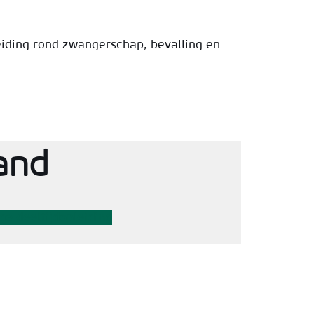
iding rond zwangerschap, bevalling en
and
ige deeltijdopleiding