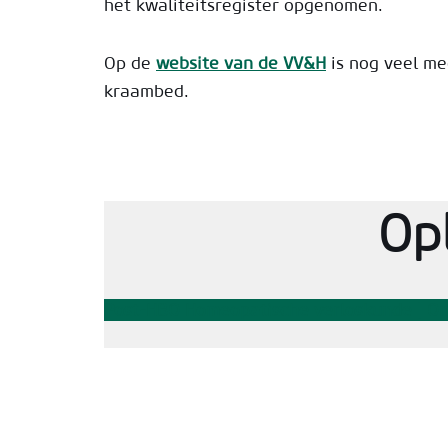
het kwaliteitsregister opgenomen.
Op de
website van de VV&H
is nog veel me
kraambed.
Op
Post-HBO Homeopatische verloskunde
| O