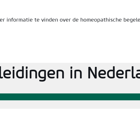
er informatie te vinden over de homeopathische begele
leidingen in Nederl
nline & Rotterdam (deels live, deels op locatie) | 1,5-jar