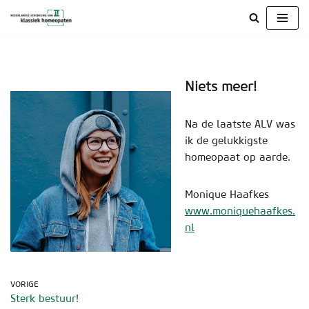
Ga
naar
de
Niets meer!
inhoud
Na de laatste ALV was
ik de gelukkigste
homeopaat op aarde.
Monique Haafkes
www.moniquehaafkes.
nl
VORIGE
Sterk bestuur!