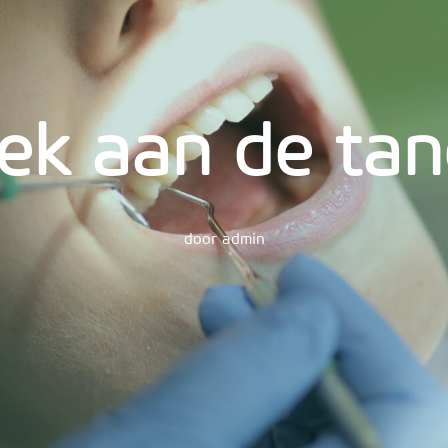
ek aan de tan
door
admin