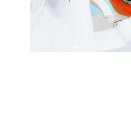
VORIGE
Schatgraven – een ervaringsverhaal van e
homeopaat i.o.
Tags:
BEHANDELING
FYSIEKE AANDOENINGEN