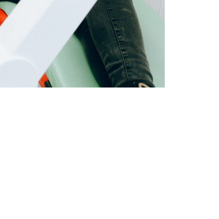
VOLGENDE
en
Een homeopathisch licht op een burn-out
HOMEOPATHIE
HOMEOPATHIE ALGEMEEN