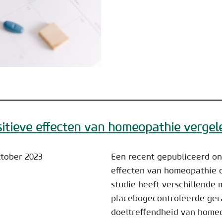
ositieve effecten van homeopathie verge
ktober 2023
Een recent gepubliceerd ond
effecten van homeopathie d
studie heeft verschillende
placebogecontroleerde ge
doeltreffendheid van homeop